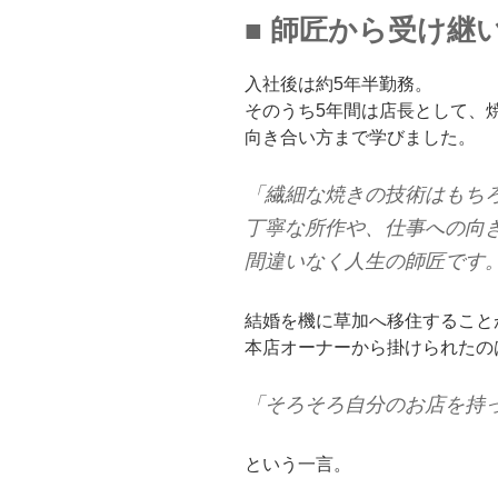
■ 師匠から受け継
入社後は約5年半勤務。
そのうち5年間は店長として、
向き合い方まで学びました。
「繊細な焼きの技術はもち
丁寧な所作や、仕事への向
間違いなく人生の師匠です
結婚を機に草加へ移住すること
本店オーナーから掛けられたの
「そろそろ自分のお店を持
という一言。