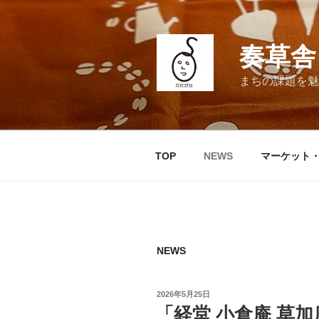
コ
ン
テ
奏草舎 
ン
ツ
まちの課題を魅
へ
ス
キ
ッ
TOP
NEWS
マーケット
プ
NEWS
投
2026年5月25日
稿
「経堂 小倉庵 草加店
日: