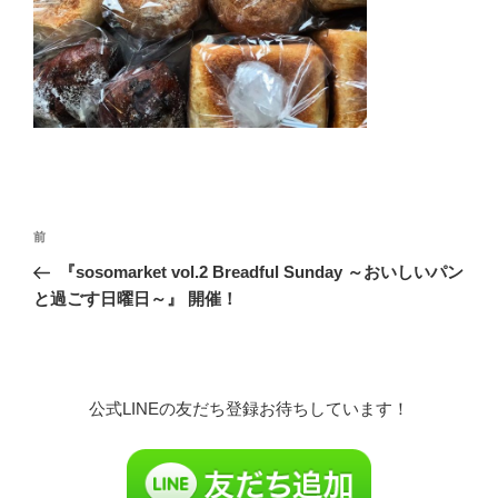
投
前
前
稿
の
『sosomarket vol.2 Breadful Sunday ～おいしいパン
ナ
投
と過ごす日曜日～』 開催！
ビ
稿
ゲ
ー
シ
公式LINEの友だち登録お待ちしています！
ョ
ン