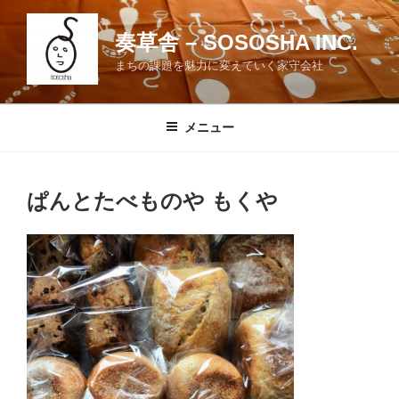
コ
ン
奏草舎 – SOSOSHA INC.
テ
まちの課題を魅力に変えていく家守会社
ン
ツ
へ
メニュー
ス
キ
ッ
ぱんとたべものや もくや
プ