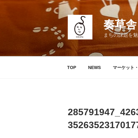
コ
ン
テ
奏草舎 
ン
ツ
まちの課題を魅
へ
ス
キ
ッ
TOP
NEWS
マーケット
プ
285791947_426
3526352317017