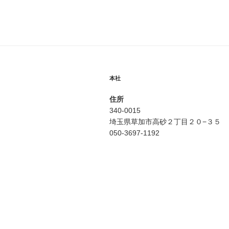
ゲ
ー
シ
ョ
本社
ン
住所
340-0015
埼玉県草加市高砂２丁目２０−３５
050-3697-1192