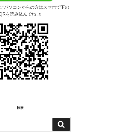
上↑パソコンからの方はスマホで下の
QRを読み込んでね↓♫
検索
検
検
索:
索