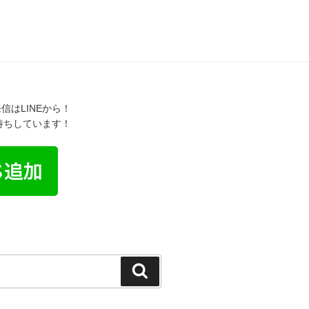
信はLINEから！
お待ちしています！
検
索