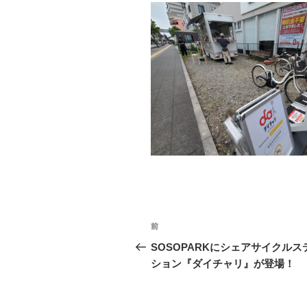
投
前
前
稿
の
SOSOPARKにシェアサイクルス
投
ション『ダイチャリ』が登場！
ナ
稿
ビ