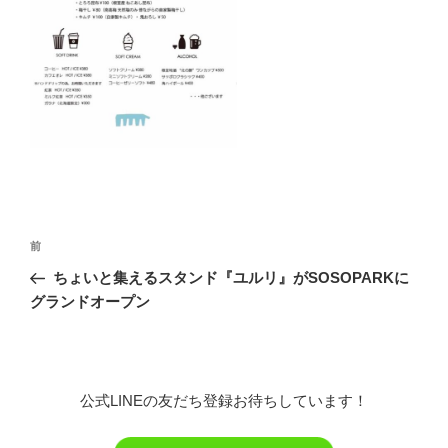
投
前
前
稿
の
ちょいと集えるスタンド『ユルリ』がSOSOPARKに
ナ
投
グランドオープン
ビ
稿
ゲ
ー
シ
公式LINEの友だち登録お待ちしています！
ョ