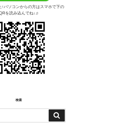
上↑パソコンからの方はスマホで下の
QRを読み込んでね↓♫
検索
検
検
索:
索