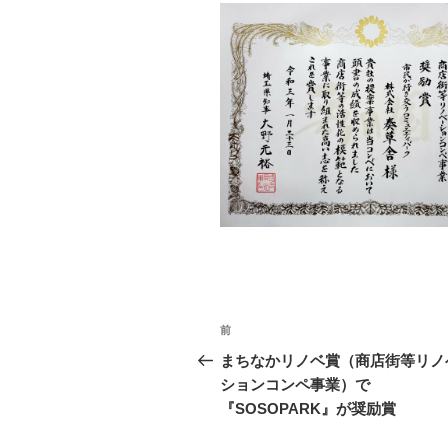
投
前
前
稿
の
まちなかリノベ賞（商店街等リノ
投
ションコンペ事業）で
ナ
稿
『SOSOPARK』が奨励賞
ビ