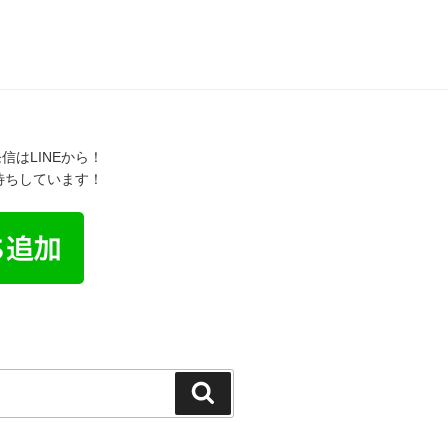
信はLINEから！
お待ちしています！
検
索