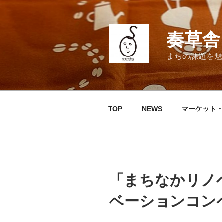
コ
ン
テ
奏草舎 
ン
ツ
まちの課題を魅
へ
ス
キ
ッ
TOP
NEWS
マーケット
プ
「まちなかリノ
ベーションコン