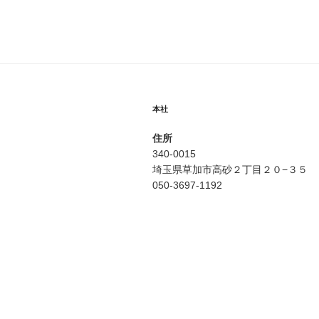
ゲ
ー
シ
ョ
本社
ン
住所
340-0015
埼玉県草加市高砂２丁目２０−３５
050-3697-1192