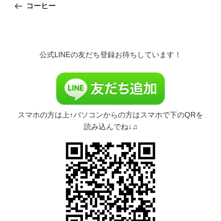
の
コーヒー
ナ
投
ビ
稿
ゲ
ー
公式LINEの友だち登録お待ちしています！
シ
ョ
ン
スマホの方は上↑パソコンからの方はスマホで下のQRを
読み込んでね↓♫