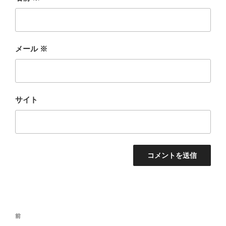
メール
※
サイト
投
前
前
稿