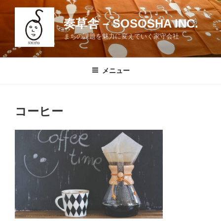
コ
ン
奏草舎 – SOSOSHA INC.
テ
まちの課題を魅力に変えていく家守会社
ン
ツ
へ
メニュー
ス
キ
ッ
コーヒー
プ