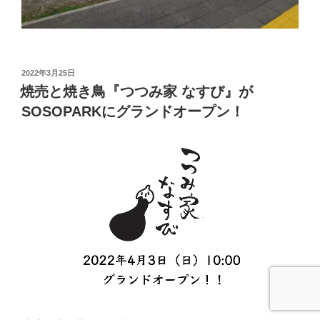
投
2022年3月25日
稿
焼売と焼き鳥『つつみ家 なすび』が
日:
SOSOPARKにグランドオープン！