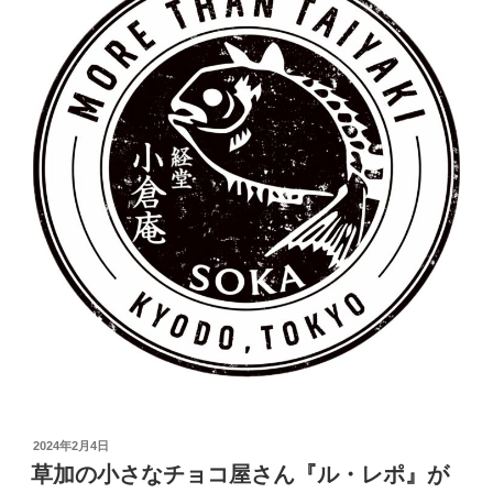
投
2024年2月4日
稿
草加の小さなチョコ屋さん『ル・レポ』が
日: