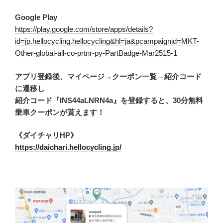
Google Play
https://play.google.com/store/apps/details?
id=jp.hellocycling.hellocycling&hl=ja&pcampaignid=MKT-
Other-global-all-co-prtnr-py-PartBadge-Mar2515-1
アプリ登録後、マイページ→クーポン一覧→紹介コード
に遷移し
紹介コード『INS44aLNRN4a』を登録すると、30分無料
乗車クーポンが貰えます！
《ダイチャリHP》
https://daichari.hellocycling.jp/