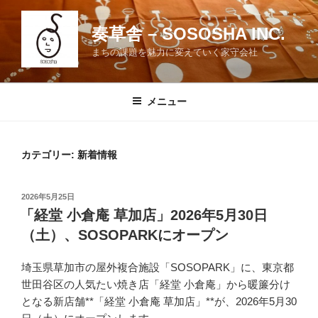
コ
ン
奏草舎 – SOSOSHA INC.
テ
まちの課題を魅力に変えていく家守会社
ン
ツ
へ
メニュー
ス
キ
ッ
カテゴリー:
新着情報
プ
投
2026年5月25日
稿
「経堂 小倉庵 草加店」2026年5月30日
日:
（土）、SOSOPARKにオープン
埼玉県草加市の屋外複合施設「SOSOPARK」に、東京都
世田谷区の人気たい焼き店「経堂 小倉庵」から暖簾分け
となる新店舗**「経堂 小倉庵 草加店」**が、2026年5月30