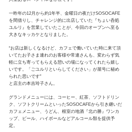
一昨年の12月から約1年半、金曜日の夜だけSOSOCAFE
を間借りし、チャレンジ的に出店していた『ちょい呑処
ユルリ』を営業していたことが、今回のオープンへ至る
大きなキッカケとなりました。
“お店は新しくなるけど、カフェで働いていた時に来て頂
いてたお子さま連れのお客様や常連さんも、変わらず気
軽に立ち寄ってもらえる憩いの場になってくれたら嬉し
いです。「ごユルリといらしてください」が屋号に秘め
られた思いです”
と店主の本吉玲子さん。
グランドメニューには、コーヒー、紅茶、ソフトドリン
ク、ソフトクリームといったSOSOCAFEから引き継いだ
カフェメニュー、うどん、根室の地酒『北の勝』ワンカ
ップ、ビール、ハイボールなどアルコール類を提供予
定。