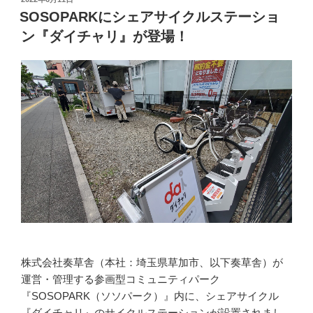
稿
SOSOPARKにシェアサイクルステーショ
日:
ン『ダイチャリ』が登場！
株式会社奏草舎（本社：埼玉県草加市、以下奏草舎）が
運営・管理する参画型コミュニティパーク
『SOSOPARK（ソソパーク）』内に、シェアサイクル
『ダイチャリ』のサイクルステーションが設置されまし