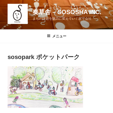
コ
ン
奏草舎 – SOSOSHA INC.
テ
まちの課題を魅力に変えていく家守会社
ン
ツ
へ
メニュー
ス
キ
ッ
sosopark ポケットパーク
プ