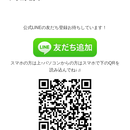
ナ
投
ビ
稿
ゲ
ー
公式LINEの友だち登録お待ちしています！
シ
ョ
ン
スマホの方は上↑パソコンからの方はスマホで下のQRを
読み込んでね↓♫