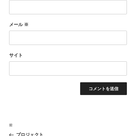
メール
※
サイト
投
前
前
稿
の
プロジェクト