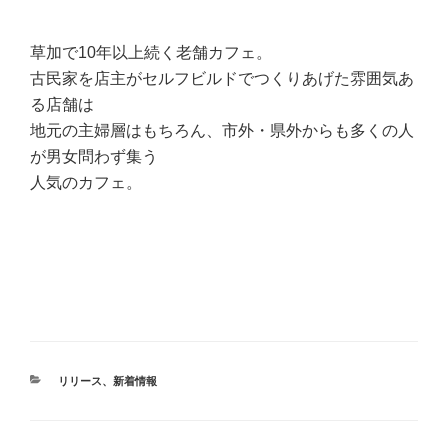
草加で10年以上続く老舗カフェ。
古民家を店主がセルフビルドでつくりあげた雰囲気あ
る店舗は
地元の主婦層はもちろん、市外・県外からも多くの人
が男女問わず集う
人気のカフェ。
カ
リリース
、
新着情報
テ
ゴ
リ