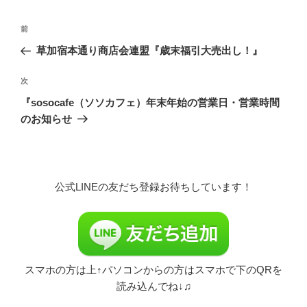
ー
投
前
前
稿
の
草加宿本通り商店会連盟『歳末福引大売出し！』
ナ
投
ビ
稿
次
次
ゲ
の
『sosocafe（ソソカフェ）年末年始の営業日・営業時間
投
ー
のお知らせ
稿
シ
ョ
ン
公式LINEの友だち登録お待ちしています！
スマホの方は上↑パソコンからの方はスマホで下のQRを
読み込んでね↓♫