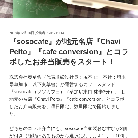
投
2018年12月18日
投稿者:
SOSOSHA
稿
『sosocafe』が地元名店『Chavi
日:
Pelto』『cafe conversion』とコラ
ボしたお弁当販売をスタート！
株式会社奏草舎（代表取締役社長：塚本 正、本社：埼玉
県草加市、以下奏草舎）が運営するカフェスタンド
『sosocafe（ソソカフェ）（草加駅東口 徒歩3分）』は、
地元の名店『Chavi Pelto』『cafe conversion』とコラボ
したお弁当販売を、曜日限定、数量限定で開始しまし
た。
どちらのコラボ弁当にも、sosocafe自家製おむすびが2個
が付き（種類はあるものから選択になります）、＋100円