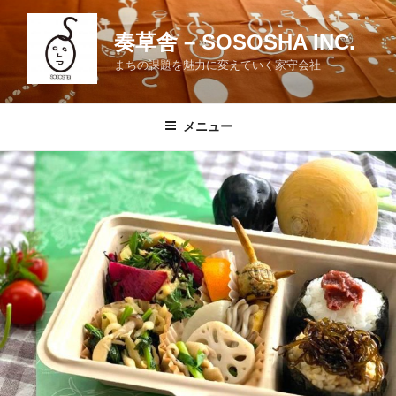
コ
ン
奏草舎 – SOSOSHA INC.
テ
まちの課題を魅力に変えていく家守会社
ン
ツ
へ
メニュー
ス
キ
ッ
プ