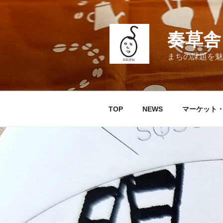
コ
ン
テ
奏草舎 
ン
ツ
まちの課題を魅
へ
ス
キ
ッ
TOP
NEWS
マーケット
プ