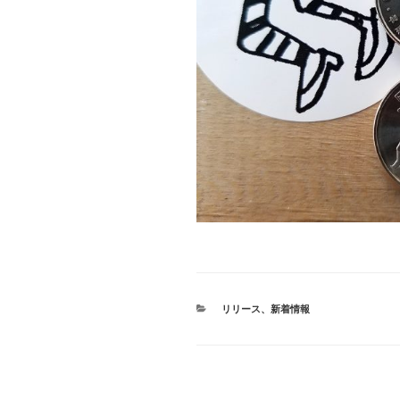
カ
リリース
、
新着情報
テ
ゴ
リ
ー