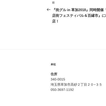
投
前
前
稿
の
『街グル in 草加2018』同時開催
投
店街フェスティバル＆百縁市』に
ナ
稿
店！
ビ
ゲ
ー
シ
ョ
本社
ン
住所
340-0015
埼玉県草加市高砂２丁目２０−３５
050-3697-1192