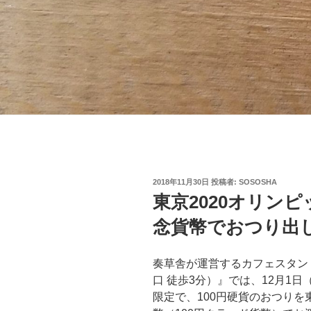
投
2018年11月30日
投稿者:
SOSOSHA
稿
東京2020オリン
日:
念貨幣でおつり出
奏草舎が運営するカフェスタンド『
口 徒歩3分）』では、12月1
限定で、100円硬貨のおつり