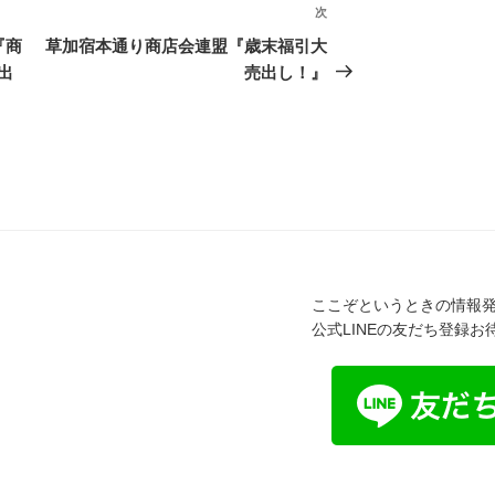
次
次
の
『商
草加宿本通り商店会連盟『歳末福引大
投
出
売出し！』
稿
ここぞというときの情報発
公式LINEの友だち登録